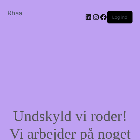
Rhaa
LinkedIn
Instagram
Facebook
Log ind
Undskyld vi roder!
Vi arbejder på noget