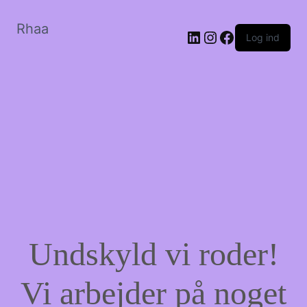
Rhaa
LinkedIn
Instagram
Facebook
Log ind
Undskyld vi roder!
Vi arbejder på noget