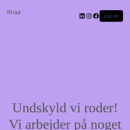
Rhaa
LinkedIn
Instagram
Facebook
Log ind
Undskyld vi roder!
Vi arbejder på noget