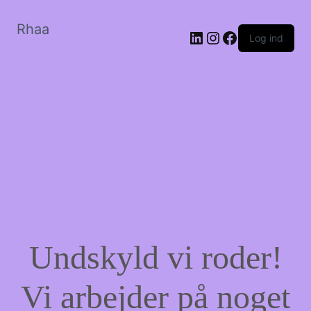
Rhaa
LinkedIn
Instagram
Facebook
Log ind
Undskyld vi roder!
Vi arbejder på noget