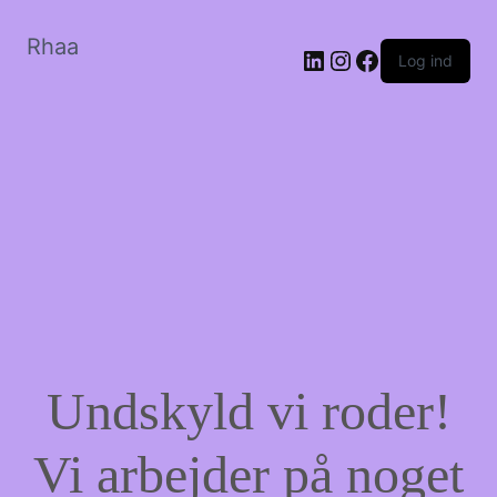
Rhaa
LinkedIn
Instagram
Facebook
Log ind
Undskyld vi roder!
Vi arbejder på noget